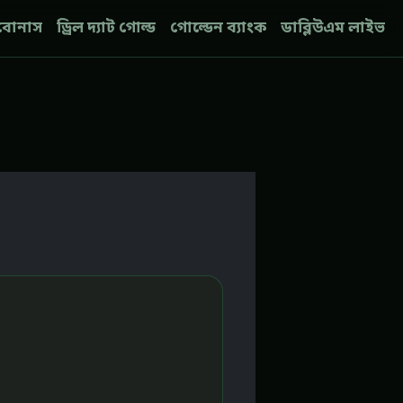
বোনাস
ড্রিল দ্যাট গোল্ড
গোল্ডেন ব্যাংক
ডাব্লিউএম লাইভ