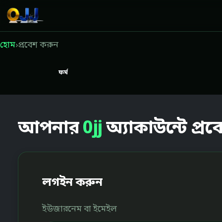
0jj
হোম
›
প্রবেশ করুন
ফর্ম
আপনার
0jj
অ্যাকাউন্টে প্র
লগইন করুন
ইউজারনেম বা ইমেইল