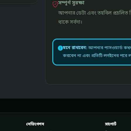
সম্পূর্ণ সুরক্ষা
আপনার ডেটা এবং তহবিল প্রচলিত নিরা
থাকে সর্বদা।
মনে রাখবেন:
আপনার পাসওয়ার্ড কখন
করবেন না এবং প্রতিটি লগইনের পরে
নেভিগেশন
সাপোর্ট