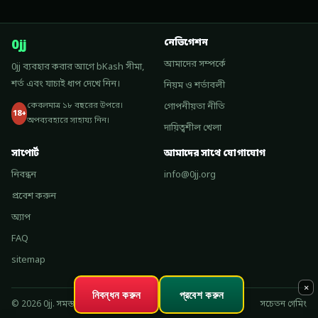
0jj
নেভিগেশন
আমাদের সম্পর্কে
0jj ব্যবহার করার আগে bKash সীমা,
শর্ত এবং যাচাই ধাপ দেখে নিন।
নিয়ম ও শর্তাবলী
কেবলমাত্র ১৮ বছরের উপরে।
গোপনীয়তা নীতি
18+
অপব্যবহারে সাহায্য নিন।
দায়িত্বশীল খেলা
সাপোর্ট
আমাদের সাথে যোগাযোগ
নিবন্ধন
info@0jj.org
প্রবেশ করুন
অ্যাপ
FAQ
sitemap
×
নিবন্ধন করুন
প্রবেশ করুন
© 2026 0jj. সমস্ত অধিকার সংরক্ষিত।
সচেতন গেমিং