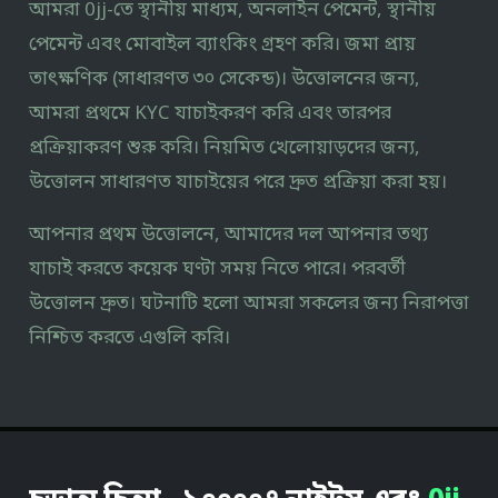
আমরা 0jj-তে স্থানীয় মাধ্যম, অনলাইন পেমেন্ট, স্থানীয়
পেমেন্ট এবং মোবাইল ব্যাংকিং গ্রহণ করি। জমা প্রায়
তাৎক্ষণিক (সাধারণত ৩০ সেকেন্ড)। উত্তোলনের জন্য,
আমরা প্রথমে KYC যাচাইকরণ করি এবং তারপর
প্রক্রিয়াকরণ শুরু করি। নিয়মিত খেলোয়াড়দের জন্য,
উত্তোলন সাধারণত যাচাইয়ের পরে দ্রুত প্রক্রিয়া করা হয়।
আপনার প্রথম উত্তোলনে, আমাদের দল আপনার তথ্য
যাচাই করতে কয়েক ঘণ্টা সময় নিতে পারে। পরবর্তী
উত্তোলন দ্রুত। ঘটনাটি হলো আমরা সকলের জন্য নিরাপত্তা
নিশ্চিত করতে এগুলি করি।