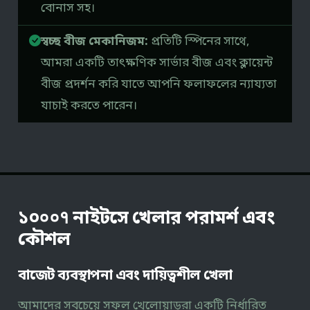
বোনাস সহ।
স্বচ্ছ বীজ মেকানিজম:
প্রতিটি স্পিনের সাথে,
আমরা একটি তাৎক্ষণিক সার্ভার বীজ এবং ক্লায়েন্ট
বীজ প্রদর্শন করি যাতে আপনি ফলাফলের ন্যায্যতা
যাচাই করতে পারেন।
১০००१ নাইটসে খেলার পরামর্শ এবং
কৌশল
বাজেট ব্যবস্থাপনা এবং দায়িত্বশীল খেলা
আমাদের সবচেয়ে সফল খেলোয়াড়রা একটি নির্ধারিত