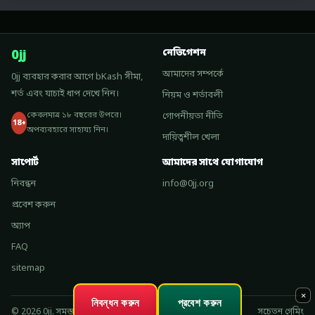
0jj
নেভিগেশন
আমাদের সম্পর্কে
0jj ব্যবহার করার আগে bKash সীমা,
শর্ত এবং যাচাই ধাপ দেখে নিন।
নিয়ম ও শর্তাবলী
কেবলমাত্র ১৮ বছরের উপরে।
গোপনীয়তা নীতি
18+
অপব্যবহারে সাহায্য নিন।
দায়িত্বশীল খেলা
সাপোর্ট
আমাদের সাথে যোগাযোগ
নিবন্ধন
info@0jj.org
প্রবেশ করুন
অ্যাপ
FAQ
sitemap
×
নিবন্ধন করুন
প্রবেশ করুন
© 2026 0jj. সমস্ত অধিকার সংরক্ষিত।
সচেতন গেমিং