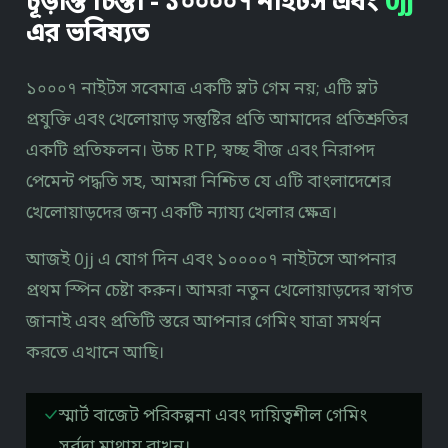
চূড়ান্ত চিন্তা - ১००००१ নাইটস এবং
0jj
এর ভবিষ্যত
১०००१ নাইটস সবেমাত্র একটি স্লট গেম নয়; এটি স্লট
প্রযুক্তি এবং খেলোয়াড় সন্তুষ্টির প্রতি আমাদের প্রতিশ্রুতির
একটি প্রতিফলন। উচ্চ RTP, স্বচ্ছ বীজ এবং নিরাপদ
পেমেন্ট পদ্ধতি সহ, আমরা নিশ্চিত যে এটি বাংলাদেশের
খেলোয়াড়দের জন্য একটি ন্যায্য খেলার ক্ষেত্র।
আজই 0jj এ যোগ দিন এবং ১००००१ নাইটসে আপনার
প্রথম স্পিন চেষ্টা করুন। আমরা নতুন খেলোয়াড়দের স্বাগত
জানাই এবং প্রতিটি স্তরে আপনার গেমিং যাত্রা সমর্থন
করতে এখানে আছি।
স্মার্ট বাজেট পরিকল্পনা এবং দায়িত্বশীল গেমিং
সর্বদা মাথায় রাখুন।