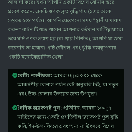
আলাদা করে। যখন আপনি একটি বিশেষ বোনাস স্তরে
প্রবেশ করেন, একটি গুণক দ্রুত বৃদ্ধি পায় (১.০x থেকে
সম্ভবত ৫০x পর্যন্ত)। আপনি যেকোনো সময় "স্থানীয় মাধ্যম
করুন" বাটন টিপতে পারেন আপনার বর্তমান মাল্টিপ্লায়ারে।
তবে যদি গুণক ক্র্যাশ হয় (যা প্রায় নিশ্চিত), আপনি যা জমা
করেননি তা হারান। এটি কৌশল এবং ঝুঁকি ব্যবস্থাপনার
একটি মনোবৈজ্ঞানিক খেলা।
বেটিং নমনীয়তা:
আমরা 0jj এ ০.০১ থেকে
আকর্ষণীয় বোনাস পর্যন্ত বেট অনুমতি দিই, যা নতুন
এবং উচ্চ-রোলার উভয়ের জন্য উপযুক্ত।
দৈনিক জ্যাকপট পুল:
প্রতিদিন, আমরা ১০০့१
নাইটসের জন্য একটি প্রগতিশীল জ্যাকপট পুল বৃদ্ধি
করি, ইদ-উল-ফিতর এবং অন্যান্য উৎসবে বিশেষ