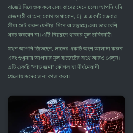
বাজেট দিয়ে শুরু করে এবং তাদের মেনে চলে। আপনি যদি
রাজশাহী বা অন্য কোথাও থাকেন, 0jj এ একটি সত্রবার
সীমা সেট করুন (ঘন্টায়, দিনে বা সপ্তাহে) এবং তার বেশি
খরচ করবেন না। এটি নিয়ন্ত্রণে থাকার মূল চাবিকাঠি।
যখন আপনি জিতছেন, লাভের একটি অংশ আলাদা করুন
এবং শুধুমাত্র আপনার মূল বাজেটের সাথে আরও খেলুন।
এটি একটি "লাভ জমা" কৌশল যা দীর্ঘমেয়াদী
খেলোয়াড়দের জন্য কাজ করে।