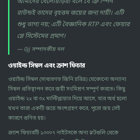
আমাদের খেলোয়াড়রা বলে যে ফ্রি স্পিন
রাউন্ডই তাদের বৃহত্তম জয়ের জন্য দায়ী। এটি
শুধু ভাগ্য নয়; এটি বৈজ্ঞানিক RTP এবং ফেয়ার
প্লে সিস্টেমের প্রমাণ।
0jj সম্পাদকীয় দল
ওয়াইল্ড সিম্বল এবং ক্রাশ ফিচার
ওয়াইল্ড সিম্বল (সাধারণত জিনি চরিত্র) যেকোনো অন্যান্য
সিম্বল প্রতিস্থাপন করে জয়ী সংমিশ্রণ সম্পূর্ণ করতে। কিছু
ওয়াইল্ড ২x বা ৩x মাল্টিপ্লায়ার দিয়ে আসে, যার অর্থ হলো
যখন তারা একটি জয়ে অংশগ্রহণ করে, পুরো জয় সেই
কারণে গুণিত হয়।
ক্র্যাশ ফিচারটি ১০০০१ নাইটসকে অন্য স্লটগুলি থেকে