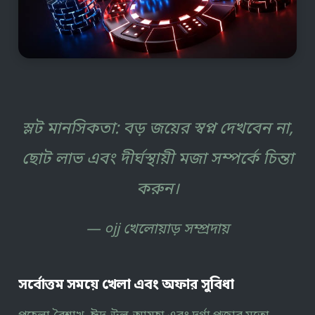
স্লট মানসিকতা: বড় জয়ের স্বপ্ন দেখবেন না,
ছোট লাভ এবং দীর্ঘস্থায়ী মজা সম্পর্কে চিন্তা
করুন।
০jj খেলোয়াড় সম্প্রদায়
সর্বোত্তম সময়ে খেলা এবং অফার সুবিধা