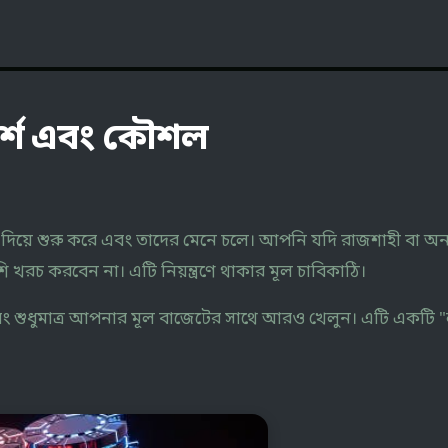
র্শ এবং কৌশল
দিয়ে শুরু করে এবং তাদের মেনে চলে। আপনি যদি রাজশাহী বা অ
েশি খরচ করবেন না। এটি নিয়ন্ত্রণে থাকার মূল চাবিকাঠি।
ধুমাত্র আপনার মূল বাজেটের সাথে আরও খেলুন। এটি একটি "লা