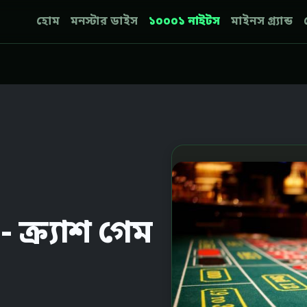
হোম
মনস্টার ডাইস
১০০০১ নাইটস
মাইনস গ্র্যান্ড
ক্র্যাশ গেম