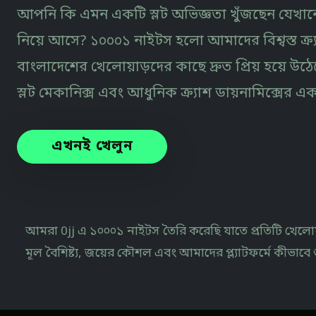
আপনি কি এমন একটি স্লট অভিজ্ঞতা খুঁজছেন যেখানে প
নিয়ে আসে? ১০০০১ নাইটস হলো আমাদের বিশ্বস্ত ক্র্
বাংলাদেশের খেলোয়াড়দের কাছে দ্রুত প্রিয় হয়ে উঠ
স্লট মেকানিক্স এবং আধুনিক ক্র্যাশ ডায়নামিক্সের এ
এখনই খেলুন
আমরা 0jj এ ১০০০১ নাইটস তৈরি করেছি যাতে প্রতিটি খেলোয
মূল বৈশিষ্ট্য, জয়ের কৌশল এবং আমাদের প্ল্যাটফর্মে কীভাবে