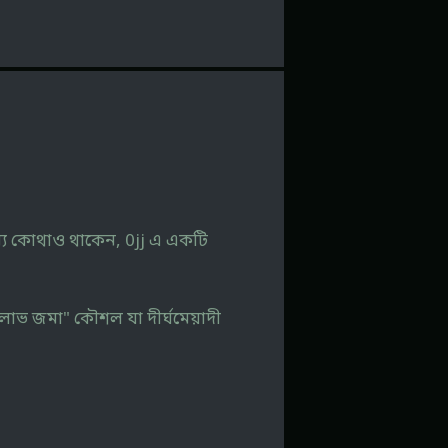
ন্য কোথাও থাকেন, 0jj এ একটি
ভ জমা" কৌশল যা দীর্ঘমেয়াদী