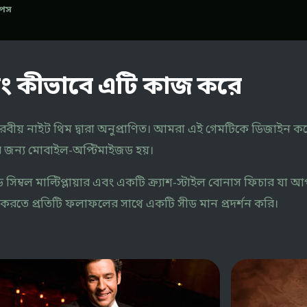
িপস
বং কীভাবে এটি কাজ করে
ীয় নাইট থিম দ্বারা অনুপ্রাণিত। আমরা এই গেমটিকে ডিজাইন করে
র জন্য মোবাইল-অপ্টিমাইজড হয়।
াইল্ড সিম্বল মাল্টিপ্লায়ার এবং একটি ক্র্যাশ-স্টাইল বোনাস ফিচার যা
্চিত করতে প্রতিটি ফলাফলের সাথে একটি সীড মান প্রদর্শন করি।