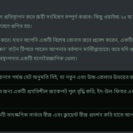
 প্রতিস্থাপন করে জয়ী সংমিশ্রণ সম্পূর্ণ করতে। কিছু ওয়াইল্ড ২x বা 
রণে গুণিত হয়।
 করে। যখন আপনি একটি বিশেষ বোনাস স্তরে প্রবেশ করেন, একটি গুণক
" বাটন টিপতে পারেন আপনার বর্তমান মাল্টিপ্লায়ারে। তবে যদি গুণক ক
বস্থাপনার একটি মনোবৈজ্ঞানিক খেলা।
াস পর্যন্ত বেট অনুমতি দিই, যা নতুন এবং উচ্চ-রোলার উভয়ের জন
 জন্য একটি প্রগতিশীল জ্যাকপট পুল বৃদ্ধি করি, ইদ-উল-ফিতর এ
ি তাৎক্ষণিক সার্ভার বীজ এবং ক্লায়েন্ট বীজ প্রদর্শন করি যাতে 