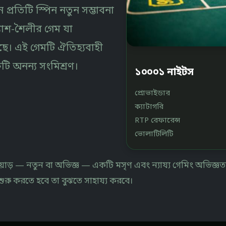
্রতিটি স্পিন নতুন সম্ভাবনা
যাশ-শৈলীর গেম যা
েছে। এই গেমটি ঐতিহ্যবাহী
কটি অনন্য সংমিশ্রণ।
১০০০১ নাইটস
প্রোভাইডার
ক্যাটাগরি
RTP রেফারেন্স
ভোলাটিলিটি
়াড় — নতুন বা অভিজ্ঞ — একটি মসৃণ এবং ন্যায্য গেমিং অভিজ্
 শুরু করতে হবে তা বুঝতে সাহায্য করবে।