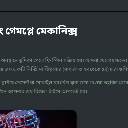
 গেমপ্লে মেকানিক্স
স্থানে ভূমিকা পেলে ফ্রি স্পিন সক্রিয় হয়। আমরা খেলোয়াড়দের ১০ 
 জয় একটি নির্দিষ্ট মাল্টিপ্লায়ার (সাধারণত ২x থেকে ৫x) দ্বারা গুণি
ানীয় পেমেন্ট বা মোবাইল ব্যাংকিং দ্বারা জমা দেওয়া তহবিল থেক
ি স্পিনে আপনার জয় রিয়েল-টাইমে আপডেট হয়।