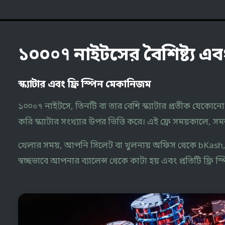
১০০०१ নাইটসের বৈশিষ্ট্য এবং
স্ক্যাটার এবং ফ্রি স্পিন মেকানিজম
১০০०१ নাইটসে, তিনটি বা তার বেশি স্ক্যাটার প্রতীক যেকোনো অব
করি স্ক্যাটার সংখ্যার উপর ভিত্তি করে। এই ফ্রে সময়কালে, সমস্ত
খেলার সময়, আপনি সিলেট বা খুলনায় অফিস থেকে bKash, স্থ
স্বচ্ছভাবে আপনার ব্যালেন্স থেকে কাটা হয় এবং প্রতিটি ফ্র